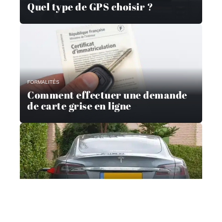
Quel type de GPS choisir ?
FORMALITÉS
Comment effectuer une demande
de carte grise en ligne
4 ROUES
Quand est-il préférable d’utiliser
une estimation de véhicule ?