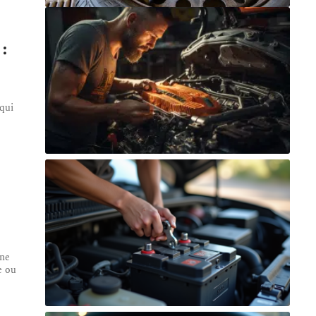
:
qui
gne
e ou