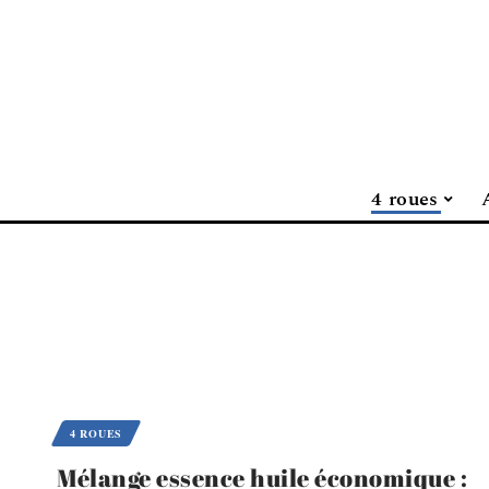
4 roues
4 ROUES
Mélange essence huile économique :