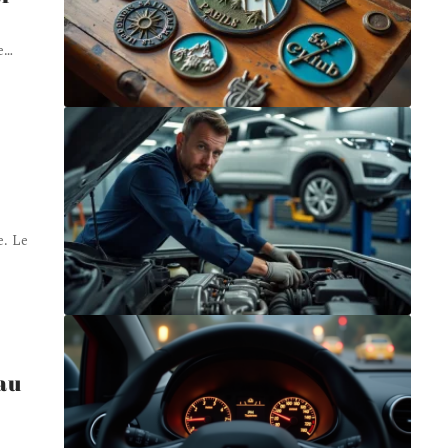
e
…
e. Le
 au