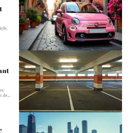
t
tyle,
ant
os
nt de
…
e