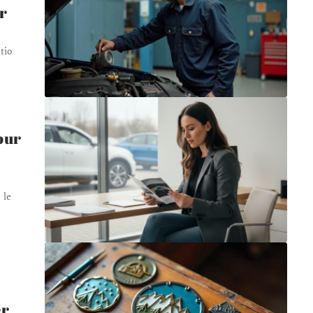
r
tio
our
 le
er