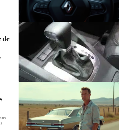
e de
e
s
dans
és