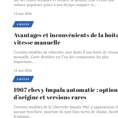
Sur les routes urbaines et rurales, la Renault Clio 3 reste une
voiture populaire grâce à son design compact et
…
13 mai 2026
4 ROUES
Avantages et inconvénients de la boît
vitesse manuelle
Certains modèles de véhicules sont dotés d’une boîte de vitess
manuelle. Cette dernière est l’un des composants les plus
importants
…
12 mai 2026
4 ROUES
1967 chevy Impala automatic : option
d’origine et versions rares
Certains modèles de la Chevrolet Impala 1967 n'apparaissent 
aucune brochure, pourtant ils sont bien sortis de chaîne, bard
d'options
…