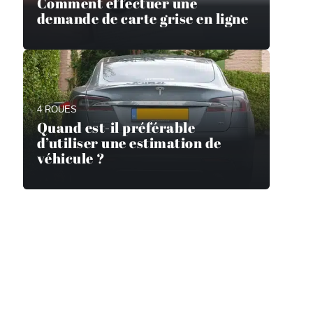
Comment effectuer une
demande de carte grise en ligne
4 ROUES
Quand est-il préférable
d’utiliser une estimation de
véhicule ?