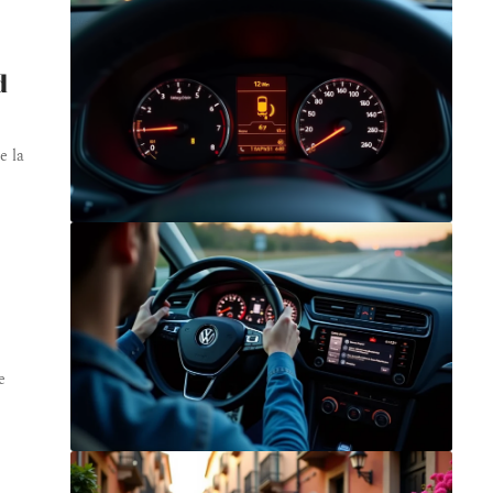
d
e la
e