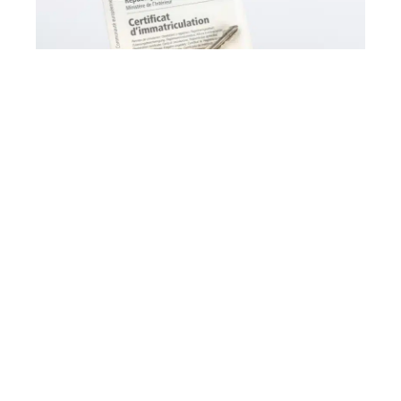
FORMALITÉS
Comment effectuer une demande
de carte grise en ligne
4 ROUES
Quand est-il préférable d’utiliser
une estimation de véhicule ?