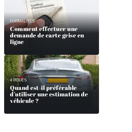
FORMALITÉS
Comment effectuer une
demande de carte grise en
ligne
4 ROUES
Quand est-il préférable
d’utiliser une estimation de
véhicule ?