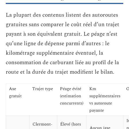
La plupart des contenus listent des autoroutes
gratuites sans comparer le coût réel d’un trajet
payant à son équivalent gratuit. Le péage n’est
qu’une ligne de dépense parmi d’autres : le
kilométrage supplémentaire éventuel, la
consommation de carburant liée au profil de la
route et la durée du trajet modifient le bilan.
Axe
Trajet type
Péage évité
Km
O
gratuit
(estimation
supplémentaires
concurrents)
vs autoroute
payante
I
Clermont-
Élevé (hors
Aucun (axe
p