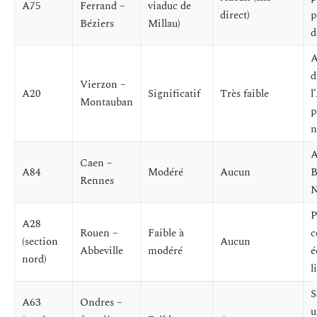
A75
Ferrand –
viaduc de
direct)
p
Béziers
Millau)
d
A
d
Vierzon –
A20
Significatif
Très faible
l
Montauban
p
n
A
Caen –
A84
Modéré
Aucun
B
Rennes
N
P
A28
Rouen –
Faible à
c
(section
Aucun
Abbeville
modéré
é
nord)
l
S
A63
Ondres –
u