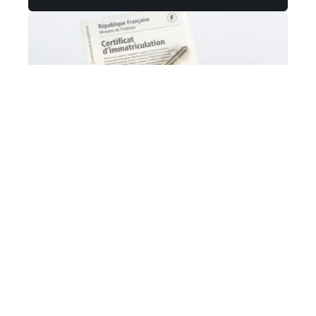
FORMALITÉS
Comment effectuer une demande
de carte grise en ligne
4 ROUES
Quand est-il préférable d’utiliser
une estimation de véhicule ?